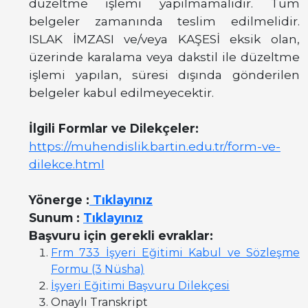
düzeltme işlemi yapılmamalıdır. Tüm
belgeler zamanında teslim edilmelidir.
ISLAK İMZASI ve/veya KAŞESİ eksik olan,
üzerinde karalama veya dakstil ile düzeltme
işlemi yapılan, süresi dışında gönderilen
belgeler kabul edilmeyecektir.
İlgili Formlar ve Dilekçeler:
https://muhendislik.bartin.edu.tr/form-ve-
dilekce.html
Yönerge :
Tıklayınız
Sunum :
Tıklayınız
Başvuru için gerekli evraklar:
Frm 733 İşyeri Eğitimi Kabul ve Sözleşme
Formu (3 Nüsha)
İşyeri Eğitimi Başvuru Dilekçesi
Onaylı Transkript