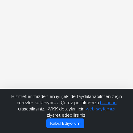
Bana Soru Sor | Ask Me
Hizmetlerimizden en iyi şekilde faydalanabilmeniz için
çerezler kullanıyoruz. Çerez politikamıza
buradan
ulaşabilirsiniz. KVKK detayları için
web sayfamızı
ziyaret edebilirsiniz.
Kabul Ediyorum