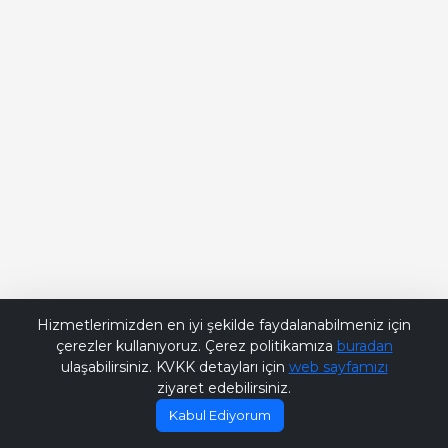
Bana Soru Sor | Ask Me
Hizmetlerimizden en iyi şekilde faydalanabilmeniz için
çerezler kullanıyoruz. Çerez politikamıza
buradan
ulaşabilirsiniz. KVKK detayları için
web sayfamızı
ziyaret edebilirsiniz.
Kabul Ediyorum