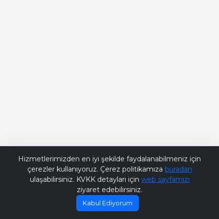
Bana Soru Sor | Ask Me
Hizmetlerimizden en iyi şekilde faydalanabilmeniz için
çerezler kullanıyoruz. Çerez politikamıza
buradan
ulaşabilirsiniz. KVKK detayları için
web sayfamızı
ziyaret edebilirsiniz.
Kabul Ediyorum