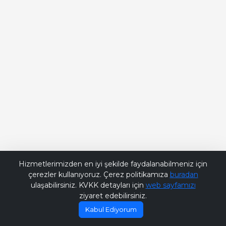
Bana Soru Sor | Ask Me
Hizmetlerimizden en iyi şekilde faydalanabilmeniz için
çerezler kullanıyoruz. Çerez politikamıza
buradan
ulaşabilirsiniz. KVKK detayları için
web sayfamızı
ziyaret edebilirsiniz.
Kabul Ediyorum