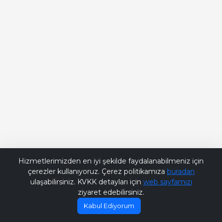
Bana Soru Sor | Ask Me
Hizmetlerimizden en iyi şekilde faydalanabilmeniz için
çerezler kullanıyoruz. Çerez politikamıza
buradan
ulaşabilirsiniz. KVKK detayları için
web sayfamızı
ziyaret edebilirsiniz.
Kabul Ediyorum