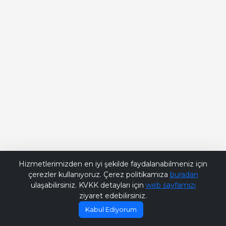
Bana Soru Sor | Ask Me
Hizmetlerimizden en iyi şekilde faydalanabilmeniz için
çerezler kullanıyoruz. Çerez politikamıza
buradan
ulaşabilirsiniz. KVKK detayları için
web sayfamızı
ziyaret edebilirsiniz.
Kabul Ediyorum