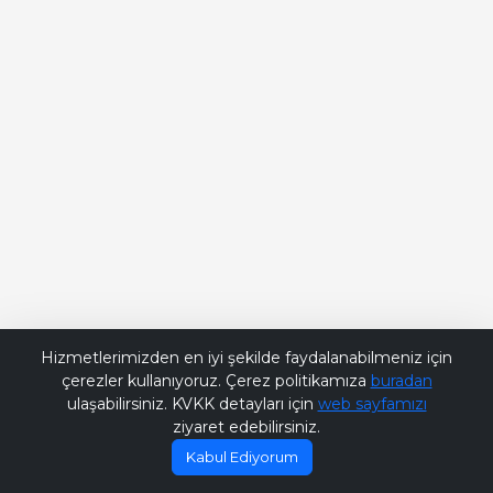
Bana Soru Sor | Ask Me
Hizmetlerimizden en iyi şekilde faydalanabilmeniz için
çerezler kullanıyoruz. Çerez politikamıza
buradan
ulaşabilirsiniz. KVKK detayları için
web sayfamızı
ziyaret edebilirsiniz.
Kabul Ediyorum